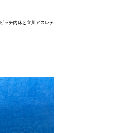
てピッチ内床と立川アスレテ